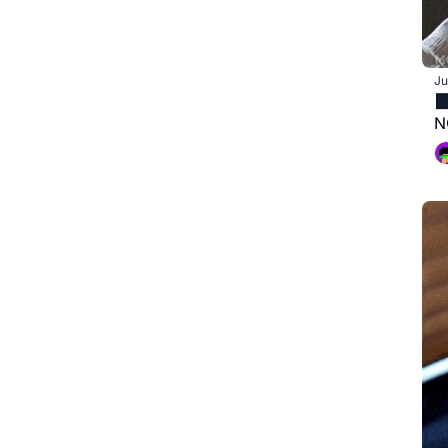
Ju

N