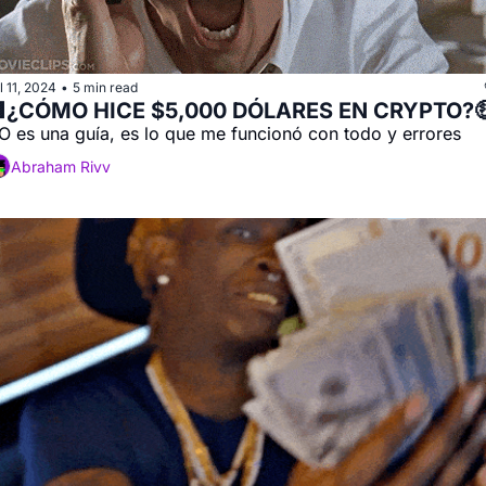
l 11, 2024
5 min read
•
¿CÓMO HICE $5,000 DÓLARES EN CRYPTO?
O es una guía, es lo que me funcionó con todo y errores
Abraham Rivv