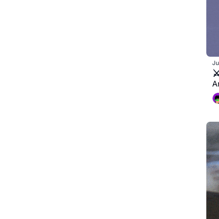
Ju
⚔
A