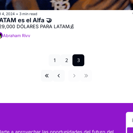
l 4, 2024
3 min read
•
ATAM es el Alfa 🤝
29,000 DÓLARES PARA LATAM💰
Abraham Rivv
1
2
3
rte a aprovechar las oportunidades del futuro del 