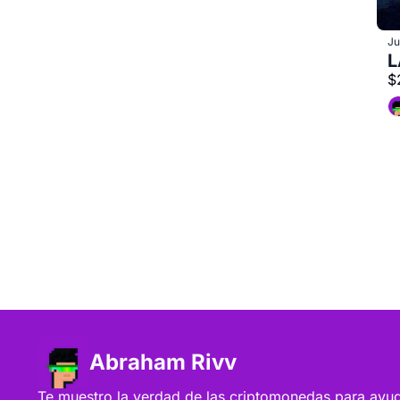
Ju
L
$
Abraham Rivv
Te muestro la verdad de las criptomonedas para ayuda