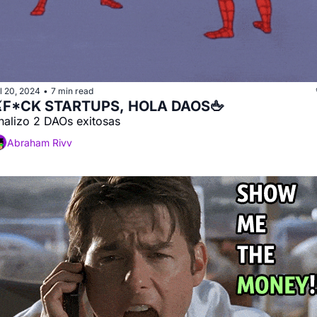
l 20, 2024
7 min read
•
️F*CK STARTUPS, HOLA DAOS🖕
nalizo 2 DAOs exitosas
Abraham Rivv